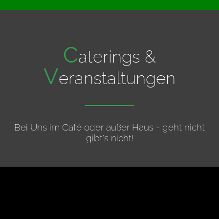
C
aterings &
V
eranstaltungen
Bei Uns im Café oder außer Haus - geht nicht
gibt's nicht!