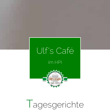
Ulf's Café
im HPI
T
agesgerichte